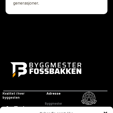
generasjoner.
Kvalitet i hver
Adresse
byggesten
Byggmester
Fossbakken AS